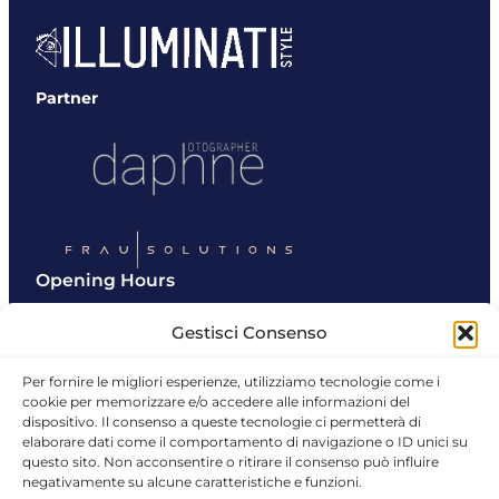
Partner
Opening Hours
Monday – Friday
Gestisci Consenso
9:00 am – 6:00 pm
Per fornire le migliori esperienze, utilizziamo tecnologie come i
Saturday
cookie per memorizzare e/o accedere alle informazioni del
10:00 am – 4:00 pm
dispositivo. Il consenso a queste tecnologie ci permetterà di
Get In Touch
elaborare dati come il comportamento di navigazione o ID unici su
questo sito. Non acconsentire o ritirare il consenso può influire
Email:
illuminatistyle.store@gmail.com
negativamente su alcune caratteristiche e funzioni.